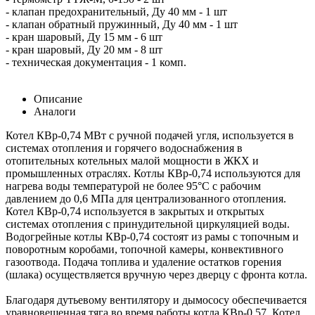
- клапан предохранительный, Ду 40 мм - 1 шт
- клапан обратный пружинный, Ду 40 мм - 1 шт
- кран шаровый, Ду 15 мм - 6 шт
- кран шаровый, Ду 20 мм - 8 шт
- техническая документация - 1 комп.
Описание
Аналоги
Котел КВр-0,74 МВт с ручной подачей угля, используется в
системах отопления и горячего водоснабжения в
отопительных котельных малой мощности в ЖКХ и
промышленных отраслях. Котлы КВр-0,74 используются для
нагрева воды температурой не более 95°С с рабочим
давлением до 0,6 МПа для централизованного отопления.
Котел КВр-0,74 используется в закрытых и открытых
системах отопления с принудительной циркуляцией воды.
Водогрейные котлы КВр-0,74 состоят из рамы с топочным и
поворотным коробами, топочной камеры, конвективного
газоотвода. Подача топлива и удаление остатков горения
(шлака) осуществляется вручную через дверцу с фронта котла.
Благодаря дутьевому вентилятору и дымососу обеспечивается
уравновешенная тяга во время работы котла КВр-0,57. Котел