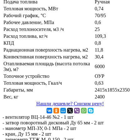
Подача топлива
Ручная
Тепловая мощность, МВт
0,74
Рабочий график, °С
70/95
Рабочее давление, МПа
0,6
Расход теплоносителя, м3 /ч
25
Расход топлива, кг/ч
109,3
КПД
0,8
Радиационная поверхность нагрева, м2
11,8
Конвективная поверхность нагрева, м2
30,4
Отапливаемая площадь (высота потолка
6000
3м), м?
Топочное устройство
ОУР
Тепловая мощность, Гкал/ч
0,63
Габариты, мм
2415х1855х2350
Вес, кг
2400
Нашли дешевле? Снизим цену!
- вентилятор ВЦ-14-46 №2 - 1 шт
- затвор поворотный дисковый Ду 65 мм - 2 шт
- манометр МП-ЗУ, 0-1 МПа - 2 шт
- кран, Ду 15 мм - 2 шт
- термометр ТТЖ-М, 0-150 - 2 шт