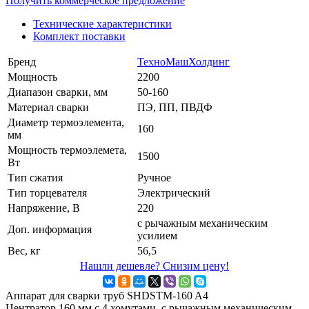
Получить коммерческое предложение
Технические характеристики
Комплект поставки
Бренд
ТехноМашХолдинг
Мощность
2200
Диапазон сварки, мм
50-160
Материал сварки
ПЭ, ПП, ПВДФ
Диаметр термоэлемента,
160
мм
Мощность термоэлемета,
1500
Вт
Тип сжатия
Ручное
Тип торцевателя
Электрический
Напряжение, В
220
с рычажным механическим
Доп. информация
усилием
Вес, кг
56,5
Нашли дешевле? Снизим цену!
Аппарат для сварки труб SHDSTM-160 A4
Центратор 160 мм с 4 хомутами, с рычажным механическим