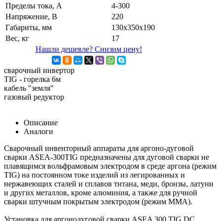
Пределы тока, А
4-300
Напряжение, В
220
Габариты, мм
130х350х190
Вес, кг
17
Нашли дешевле? Снизим цену!
сварочный инвертор
TIG - горелка 6м
кабель "земля"
газовый редуктор
Описание
Аналоги
Сварочный инвенторный аппараты для аргоно-дуговой
сварки ASEA-300TIG предназначены для дуговой сварки не
плавящимся вольфрамовым электродом в среде аргона (режим
ТIG) на постоянном токе изделий из легированных и
нержавеющих сталей и сплавов титана, меди, бронзы, латуни
и других металлов, кроме алюминия, а также для ручной
сварки штучным покрытым электродом (режим ММА).
Установка для аргонодуговой сварки ASEA 300 TIG DC