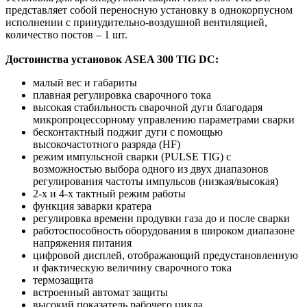
представляет собой переносную установку в однокорпусном
исполнении с принудительно-воздушной вентиляцией,
количество постов – 1 шт.
Достоинства установок ASEA 300 TIG DC:
малый вес и габариты
плавная регулировка сварочного тока
высокая стабильность сварочной дуги благодаря
микропроцессорному управлению параметрами сварки
бесконтактный поджиг дуги с помощью
высокочастотного разряда (HF)
режим импульсной сварки (PULSE TIG) с
возможностью выбора одного из двух диапазонов
регулирования частоты импульсов (низкая/высокая)
2-х и 4-х тактный режим работы
функция заварки кратера
регулировка времени продувки газа до и после сварки
работоспособность оборудования в широком диапазоне
напряжения питания
цифровой дисплей, отображающий предустановленную
и фактическую величину сварочного тока
термозащита
встроенный автомат защиты
высокий показатель рабочего цикла