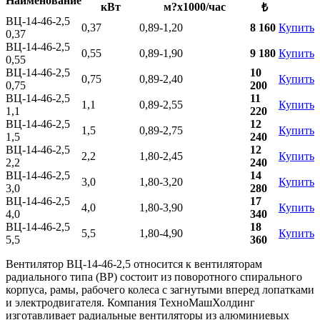
Наименование
кВт
м?х1000/час
₺
ВЦ-14-46-2,5
0,37
0,89-1,20
8 160
Купить
0,37
ВЦ-14-46-2,5
0,55
0,89-1,90
9 180
Купить
0,55
ВЦ-14-46-2,5
10
0,75
0,89-2,40
Купить
0,75
200
ВЦ-14-46-2,5
11
1,1
0,89-2,55
Купить
1,1
220
ВЦ-14-46-2,5
12
1,5
0,89-2,75
Купить
1,5
240
ВЦ-14-46-2,5
12
2,2
1,80-2,45
Купить
2,2
240
ВЦ-14-46-2,5
14
3,0
1,80-3,20
Купить
3,0
280
ВЦ-14-46-2,5
17
4,0
1,80-3,90
Купить
4,0
340
ВЦ-14-46-2,5
18
5,5
1,80-4,90
Купить
5,5
360
Вентилятор ВЦ-14-46-2,5 относится к вентиляторам
радиального типа (ВР) состоит из поворотного спирального
корпуса, рамы, рабочего колеса с загнутыми вперед лопатками
и электродвигателя. Компания ТехноМашХолдинг
изготавливает радиальные вентиляторы из алюминиевых