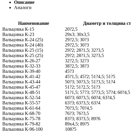
Описание
Аналоги
Наименование
Диаметр и толщина ст
Вальцовка К-15
20?2,5
Вальцовка К-23
29x3; 30x3,5
Вальцовка К-24 (25)
29?2,5; 30?3
Вальцовка К-24 (40)
29?2,5; 30?3
Вальцовка К-25 (15)
29?2; 28?1,5; 32?3,5
Вальцовка К-25 (25)
29?2; 28?1,5; 32?3,5
Вальцовка К-26-27
32?2,5; 32?3
Вальцовка К-32-33
38?2,5; 38?3
Вальцовка К-39-40
45?3
Вальцовка К-41-42
45?1,5; 45?2; 51?4,5; 51?5
Вальцовка К-43-44
50?3; 50?3,5; 51?3,5; 51?4
Вальцовка К-45-47
51?2; 51?2,5; 51?3
Вальцовка К-48-51
51?1,5; 57?3; 57?3,5; 57?4; 60?4,5
Вальцовка К-52-54
60?3; 60?3,5; 60?4; 63?4,5
Вальцовка К-55-57
63?3; 63?3,5; 63?4
Вальцовка К-61-64
70?3,5; 70?4,5
Вальцовка К-68-70
76?3; 76?3,5
Вальцовка К-75-78
83?3; 83?3,5; 89?6
Вальцовка К-79-82
89x4,5; 89?5
Вальцовка К-96-100
108?5