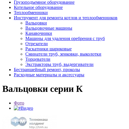
Грузоподъемное оборудование
Котельное оборудование
Теплообменники
Инструмент для ремонта котлов и теплообменников
Вальцовки
Вальцовочные машины
Канавочники
Машины для удаления оребрения c труб
Отрезатели
Раскатники шариковые
Сминатели труб, зенковки, выколотки
Торцеватели
Экстракторы труб, выдергиватели
Бестраншейный ремонт, проколы
Расходные материалы и аксессуары
Вальцовки серии К
Фото
Видео