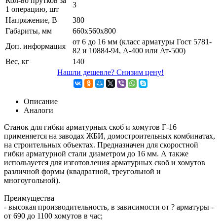
Кол-во прутков за
3
1 операцию, шт
Напряжение, В
380
Габариты, мм
660х560х800
от 6 до 16 мм (класс арматуры Гост 5781-
Доп. информация
82 и 10884-94, А-400 или Ат-500)
Вес, кг
140
Нашли дешевле? Снизим цену!
Описание
Аналоги
Станок для гибки арматурных скоб и хомутов Г-16
применяется на заводах ЖБИ, домостроительных комбинатах,
на строительных объектах. Предназначен для скоростной
гибки арматурной стали диаметром до 16 мм. А также
используется для изготовления арматурных скоб и хомутов
различной формы (квадратной, треугольной и
многоугольной).
Преимущества
- высокая производительность, в зависимости от ? арматуры -
от 690 до 1100 хомутов в час;