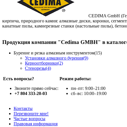
CEDIMA GmbH (Герма
кирпича, природного камня: алмазные диски, коронки, сегмен
канатные пилы, камнерезные станки (настольные пилы), бетон
Продукция компании "Cedima GMBH" в каталоге 
Бурение и резка алмазным инструментом(15)
Установки алмазного бурения(9)
Керноотборники(2)
Стенорезы(4)
Есть вопросы?
Режим работы:
Звоните прямо сейчас:
пн–пт: 9:00–21:00
+7 804 333-20-03
сб–вс: 10:00–19:00
Контакты
Перезвоните мне!
Частые вопросы
Правовая информация