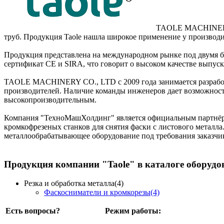
TAOLE MACHINERY C
труб. Продукция Taole нашла широкое применение у производ
Продукция представлена на международном рынке под двумя б
сертификат CE и SIRA, что говорит о высоком качестве выпус
TAOLE MACHINERY CO., LTD с 2009 года занимается разработк
производителей. Наличие команды инженеров дает возможность
высокопроизводительным.
Компания "ТехноМашХолдинг" является официальным партнёр
кромкофрезеных станков для снятия фаски с листового металл
металлообрабатывающее оборудование под требования заказчик
Продукция компании "Taole" в каталоге оборудов
Резка и обработка металла(4)
Фаскосниматели и кромкорезы(4)
Есть вопросы?
Режим работы: