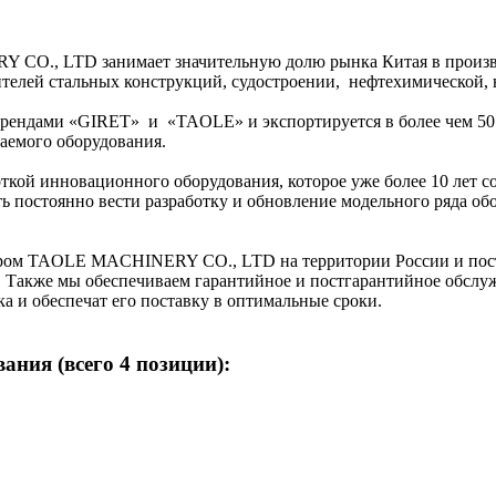
O., LTD занимает значительную долю рынка Китая в производ
ителей стальных конструкций, судостроении, нефтехимической,
рендами «GIRET» и «TAOLE» и экспортируется в более чем 50 
каемого оборудования.
ой инновационного оборудования, которое уже более 10 лет с
 постоянно вести разработку и обновление модельного ряда обо
ом TAOLE MACHINERY CO., LTD на территории России и поста
а. Также мы обеспечиваем гарантийное и постгарантийное обсл
а и обеспечат его поставку в оптимальные сроки.
ания (всего 4 позиции):