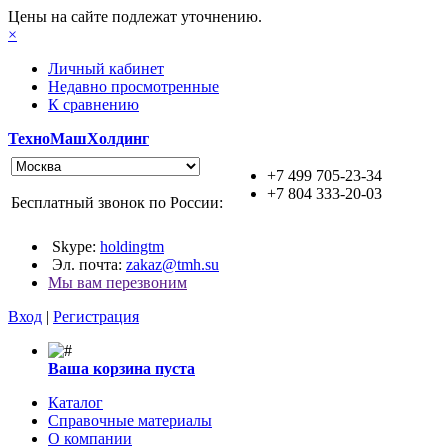
Цены на сайте подлежат уточнению.
×
Личный кабинет
Недавно просмотренные
К сравнению
ТехноМашХолдинг
+7 499 705-23-34
+7 804 333-20-03
Бесплатный звонок по России:
Skype:
holdingtm
Эл. почта:
zakaz@tmh.su
Мы вам перезвоним
Вход
|
Регистрация
Ваша корзина пуста
Каталог
Справочные материалы
О компании